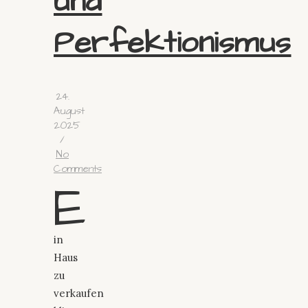
und
Perfektionismus
24.
August
2025
/
No
Comments
E
in
Haus
zu
verkaufen