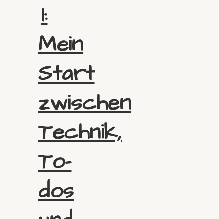
I:
Mein
Start
zwischen
Technik,
To-
dos