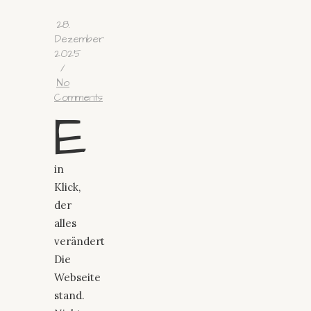
28.
Dezember
2025
/
No
Comments
E
in
Klick,
der
alles
verändert
Die
Webseite
stand.