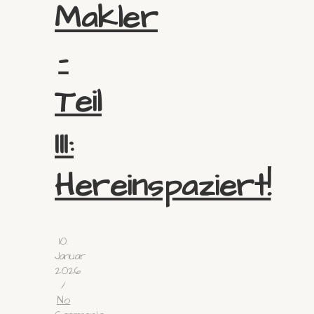
Makler
–
Teil
III:
Hereinspaziert!
10.
Januar
2026
/
No