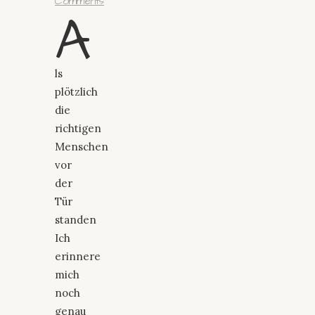
Comments
A
ls
plötzlich
die
richtigen
Menschen
vor
der
Tür
standen
Ich
erinnere
mich
noch
genau