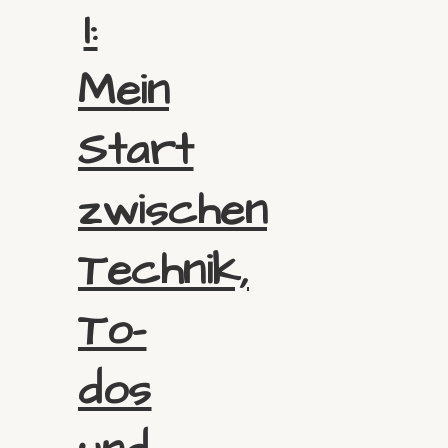
I:
Mein
Start
zwischen
Technik,
To-
dos