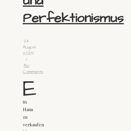
und
Perfektionismus
24.
August
2025
/
No
Comments
E
in
Haus
zu
verkaufen