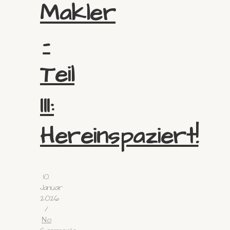
Makler
–
Teil
III:
Hereinspaziert!
10.
Januar
2026
/
No