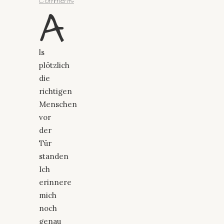
Comments
A
ls
plötzlich
die
richtigen
Menschen
vor
der
Tür
standen
Ich
erinnere
mich
noch
genau