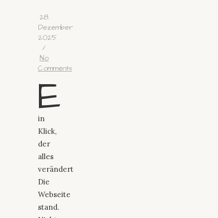
28.
Dezember
2025
/
No
Comments
E
in
Klick,
der
alles
verändert
Die
Webseite
stand.