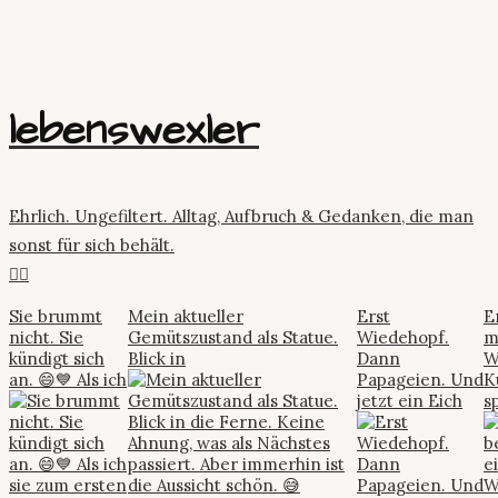
lebenswexler
Ehrlich. Ungefiltert. Alltag, Aufbruch & Gedanken, die man
sonst für sich behält.
👇🏼
Sie brummt
Mein aktueller
Erst
E
nicht. Sie
Gemütszustand als Statue.
Wiedehopf.
m
kündigt sich
Blick in
Dann
W
an. 😄💙 Als ich
Papageien. Und
K
jetzt ein Eich
s