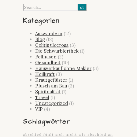
Kategorien
Auswandern
(12)
Blog
(18)
Colitis ulcerosa
(3)
Die Schwurblerthek
(1)
Fellnasen
(2)
Gesundheit
(10)
Hausverkauf ohne Makler
(3)
Heilkraft
(3)
Krautgeflüster
(1)
Pfusch am Bau
(3)
Spiritualität
(1)
Travel
(1)
Uncategorized
(1)
VIP
(4)
Schlagwörter
abschied fühlt sich nicht wie abschied an