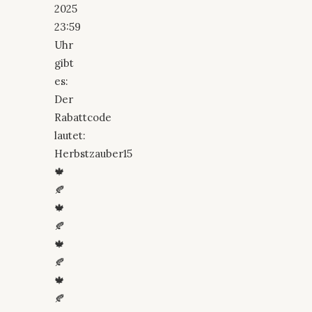
2025
23:59
Uhr
gibt
es:
Der
Rabattcode
lautet:
Herbstzauber15
🍁
🍂
🍁
🍂
🍁
🍂
🍁
🍂