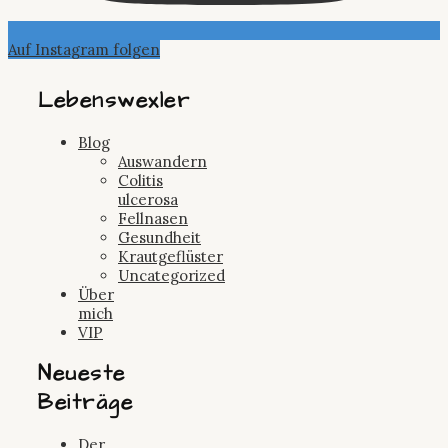
Auf Instagram folgen
Lebenswexler
Blog
Auswandern
Colitis
ulcerosa
Fellnasen
Gesundheit
Krautgeflüster
Uncategorized
Über
mich
VIP
Neueste
Beiträge
Der