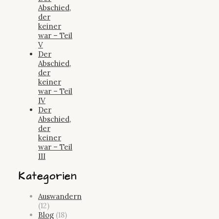
Abschied,
der
keiner
war – Teil
V
Der
Abschied,
der
keiner
war – Teil
IV
Der
Abschied,
der
keiner
war – Teil
III
Kategorien
Auswandern
(12)
Blog
(18)