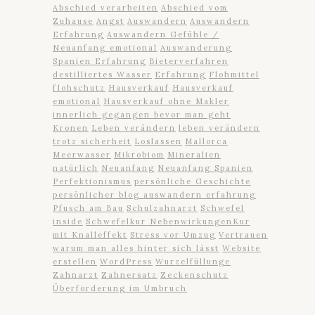
Abschied verarbeiten
Abschied vom
Zuhause
Angst
Auswandern
Auswandern
Erfahrung
Auswandern Gefühle /
Neuanfang emotional
Auswanderung
Spanien Erfahrung
Bieterverfahren
destilliertes Wasser
Erfahrung
Flohmittel
flohschutz
Hausverkauf
Hausverkauf
emotional
Hausverkauf ohne Makler
innerlich gegangen bevor man geht
Kronen
Leben verändern
leben verändern
trotz sicherheit
Loslassen
Mallorca
Meerwasser
Mikrobiom
Mineralien
natürlich
Neuanfang
Neuanfang Spanien
Perfektionismus
persönliche Geschichte
persönlicher blog auswandern erfahrung
Pfusch am Bau
Schulzahnarzt
Schwefel
inside
Schwefelkur NebenwirkungenKur
mit Knalleffekt
Stress vor Umzug
Vertrauen
warum man alles hinter sich lässt
Website
erstellen
WordPress
Wurzelfüllunge
Zahnarzt
Zahnersatz
Zeckenschutz
Überforderung im Umbruch