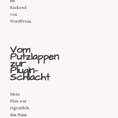
im
Backend
von
WordPress.
Vom
Putzlappen
zur
Plugin-
Schlacht
Mein
Plan war
eigentlich,
das Haus