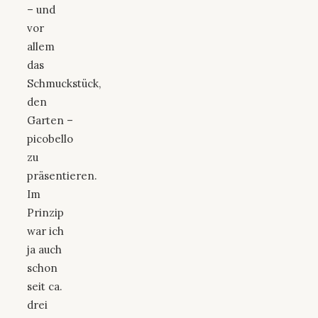
– und
vor
allem
das
Schmuckstück,
den
Garten –
picobello
zu
präsentieren.
Im
Prinzip
war ich
ja auch
schon
seit ca.
drei