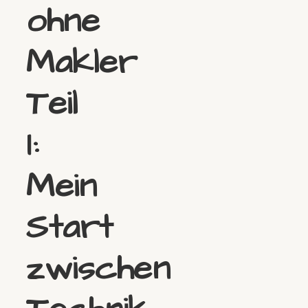
ohne
Makler
Teil
I:
Mein
Start
zwischen