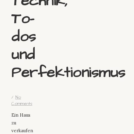
Technik,
To-
dos
und
Perfektionismus
/
No
Comments
Ein Haus
zu
verkaufen