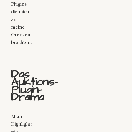
Plugins,
die mich
an
meine
Grenzen
brachten.
Das
Auktions-
Plugin-
Drama
Mein
Highlight:
ein